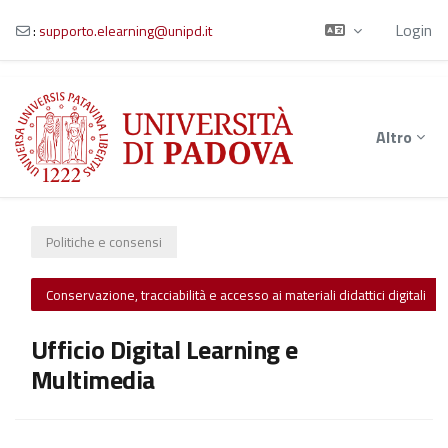
Login
:
supporto.elearning@unipd.it
Vai al contenuto principale
Altro
Politiche e consensi
Conservazione, tracciabilità e accesso ai materiali didattici digitali
Ufficio Digital Learning e
Multimedia