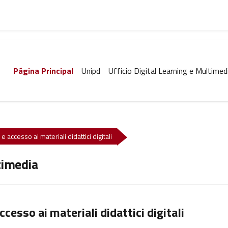
Página Principal
Unipd
Ufficio Digital Learning e Multimed
e accesso ai materiali didattici digitali
timedia
ccesso ai materiali didattici digitali