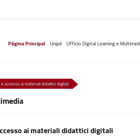
Página Principal
Unipd
Ufficio Digital Learning e Multimed
e accesso ai materiali didattici digitali
timedia
ccesso ai materiali didattici digitali