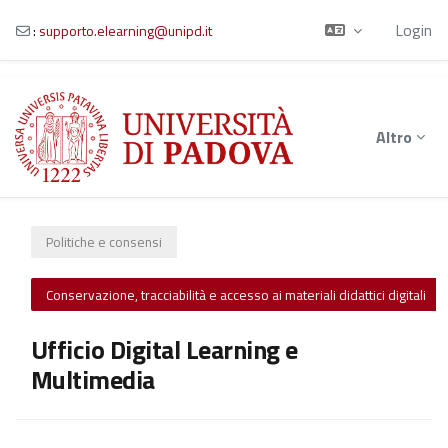
Login
:
supporto.elearning@unipd.it
Vai al contenuto principale
Altro
Politiche e consensi
Conservazione, tracciabilità e accesso ai materiali didattici digitali
Ufficio Digital Learning e
Multimedia