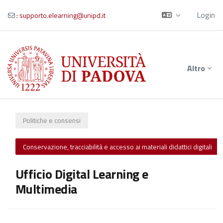
Login
:
supporto.elearning@unipd.it
Vai al contenuto principale
Altro
Politiche e consensi
Conservazione, tracciabilità e accesso ai materiali didattici digitali
Ufficio Digital Learning e
Multimedia