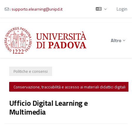
Login
:
supporto.elearning@unipd.it
Vai al contenuto principale
Altro
Politiche e consensi
Conservazione, tracciabilità e accesso ai materiali didattici digitali
Ufficio Digital Learning e
Multimedia