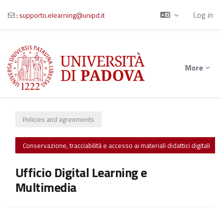
Log in
:
supporto.elearning@unipd.it
Skip to main content
More
Policies and agreements
Conservazione, tracciabilità e accesso ai materiali didattici digitali
Ufficio Digital Learning e
Multimedia