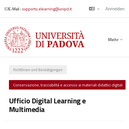
Anmelden
E-Mail :
supporto.elearning@unipd.it
Zum Hauptinhalt
Mehr
Richtlinien und Bestätigungen
Conservazione, tracciabilità e accesso ai materiali didattici digitali
Ufficio Digital Learning e
Multimedia