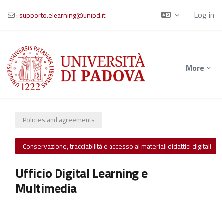
Log in
:
supporto.elearning@unipd.it
Skip to main content
More
Policies and agreements
Conservazione, tracciabilità e accesso ai materiali didattici digitali
Ufficio Digital Learning e
Multimedia