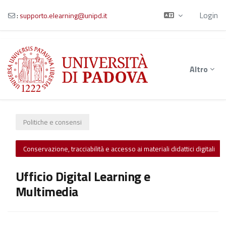
Login
:
supporto.elearning@unipd.it
Vai al contenuto principale
Altro
Politiche e consensi
Conservazione, tracciabilità e accesso ai materiali didattici digitali
Ufficio Digital Learning e
Multimedia