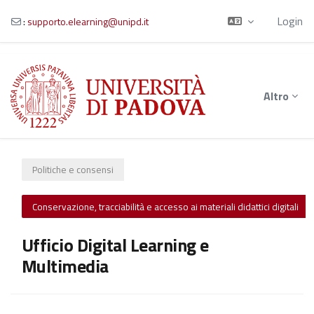
Login
:
supporto.elearning@unipd.it
Vai al contenuto principale
Altro
Politiche e consensi
Conservazione, tracciabilità e accesso ai materiali didattici digitali
Ufficio Digital Learning e
Multimedia