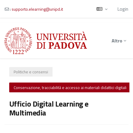
Login
:
supporto.elearning@unipd.it
Vai al contenuto principale
Altro
Politiche e consensi
Conservazione, tracciabilità e accesso ai materiali didattici digitali
Ufficio Digital Learning e
Multimedia