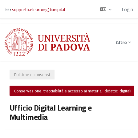
Login
:
supporto.elearning@unipd.it
Vai al contenuto principale
Altro
Politiche e consensi
Conservazione, tracciabilità e accesso ai materiali didattici digitali
Ufficio Digital Learning e
Multimedia