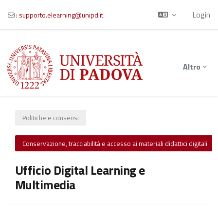
Login
:
supporto.elearning@unipd.it
Vai al contenuto principale
Altro
Politiche e consensi
Conservazione, tracciabilità e accesso ai materiali didattici digitali
Ufficio Digital Learning e
Multimedia