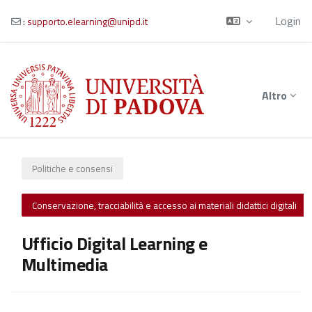
Login
:
supporto.elearning@unipd.it
Vai al contenuto principale
Altro
Politiche e consensi
Conservazione, tracciabilità e accesso ai materiali didattici digitali
Ufficio Digital Learning e
Multimedia