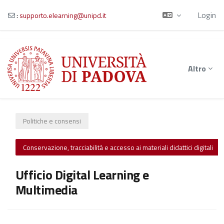
Login
:
supporto.elearning@unipd.it
Vai al contenuto principale
Altro
Politiche e consensi
Conservazione, tracciabilità e accesso ai materiali didattici digitali
Ufficio Digital Learning e
Multimedia