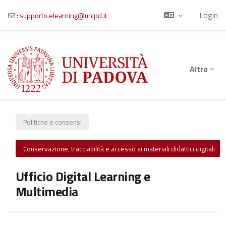
Login
:
supporto.elearning@unipd.it
Vai al contenuto principale
Altro
Politiche e consensi
Conservazione, tracciabilità e accesso ai materiali didattici digitali
Ufficio Digital Learning e
Multimedia