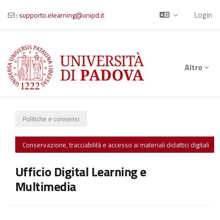
Login
:
supporto.elearning@unipd.it
Vai al contenuto principale
Altro
Politiche e consensi
Conservazione, tracciabilità e accesso ai materiali didattici digitali
Ufficio Digital Learning e
Multimedia