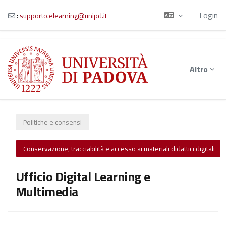
Login
:
supporto.elearning@unipd.it
Vai al contenuto principale
Altro
Politiche e consensi
Conservazione, tracciabilità e accesso ai materiali didattici digitali
Ufficio Digital Learning e
Multimedia