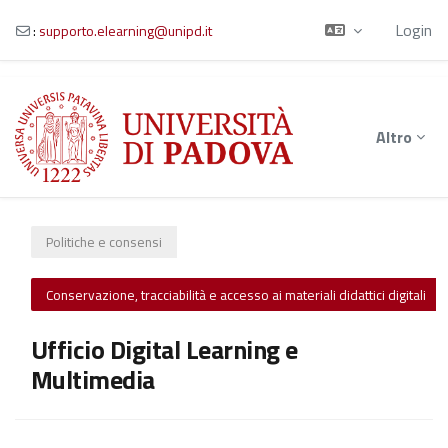
Login
:
supporto.elearning@unipd.it
Vai al contenuto principale
Altro
Politiche e consensi
Conservazione, tracciabilità e accesso ai materiali didattici digitali
Ufficio Digital Learning e
Multimedia