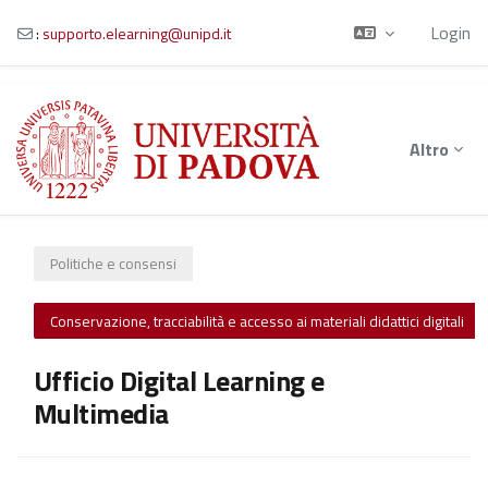
Login
:
supporto.elearning@unipd.it
Vai al contenuto principale
Altro
Politiche e consensi
Conservazione, tracciabilità e accesso ai materiali didattici digitali
Ufficio Digital Learning e
Multimedia