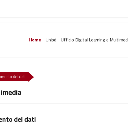
Home
Unipd
Ufficio Digital Learning e Multimed
ttamento dei dati
timedia
ento dei dati