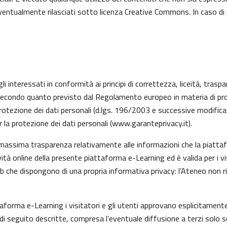
 eventualmente rilasciati sotto licenza Creative Commons. In caso di
li interessati in conformità ai principi di correttezza, liceità, trasp
ati, secondo quanto previsto dal Regolamento europeo in materia di 
rotezione dei dati personali (d.lgs. 196/2003 e successive modifica
 la protezione dei dati personali (
www.garanteprivacy.it
).
 massima trasparenza relativamente alle informazioni che la piattafo
vità online della presente piattaforma e-Learning ed è valida per i v
eb che dispongono di una propria informativa privacy: l’Ateneo non 
taforma e-Learning i visitatori e gli utenti approvano esplicitamen
tà di seguito descritte, compresa l’eventuale diffusione a terzi solo s