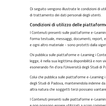
Di seguito vengono illustrate le condizioni di uti
di trattamento dei dati personali degli utenti.
Condizioni di utilizzo delle piattafor
I Contenuti presenti sulle piattaforme e-Learning 
forma testuale, messaggi, documenti, report, ecc.)
e ogni altro materiale - sono protetti dalla vige
Chi pubblica sulle piattaforme e-Learning i Con
legge, è nella sua legittima disponibilità e non v
esonerando fin d'ora l’Università degli Studi di 
Colui che pubblica sulle piattaforme e-Learning
degli Studi di Padova, mantenendola indenne da o
altra natura che soggetti terzi possano vantare 
I Contenuti presenti sulle piattaforme e-Learnin
e non possono essere utilizzati a scopi commerci