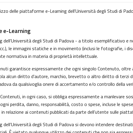
lizzo delle piattaforme e-Learning dell'Università degli Studi di Pado
me e-Learning
dell’Università degli Studi di Padova - a titolo esemplificativo e non
, le immagini statiche e in movimento (inclusi le fotografie, i disegni
nte normativa in materia di proprietà intellettuale.
tenuti garantisce espressamente che ogni singolo Contenuto, oltre 
iola alcun diritto d'autore, marchio, brevetto o altro diritto di ter
Padova da qualsivoglia onere di accertamento e/o controllo della verid
 i Contenuti, in ogni caso, si obbliga espressamente a manlevare s
gni perdita, danno, responsabilità, costo o spese, incluse le spese
in relazione ai contenuti pubblicati da parte dell’utente sulle piatt
g dell’Università degli Studi di Padova si devono intendere destina
ali. È vietato qualunque utilizzo dei contenuti che non sia espress