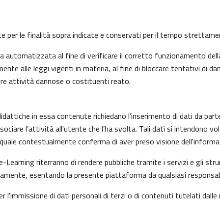
nte per le finalità sopra indicate e conservati per il tempo strettam
automatizzata al fine di verificare il corretto funzionamento della
nte alle leggi vigenti in materia, al fine di bloccare tentativi di
ire attività dannose o costituenti reato.
idattiche in essa contenute richiedano l'inserimento di dati da part
i associare l’attività all'utente che l’ha svolta. Tali dati si intendon
il quale contestualmente conferma di aver preso visione dell'informat
e-Learning riterranno di rendere pubbliche tramite i servizi e gli s
mente, esentando la presente piattaforma da qualsiasi responsabilit
r l'immissione di dati personali di terzi o di contenuti tutelati dalle