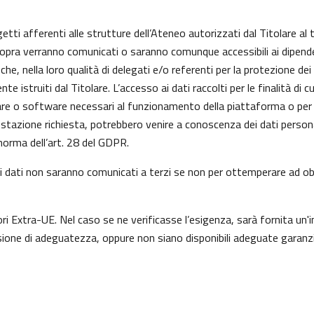
getti afferenti alle strutture dell’Ateneo autorizzati dal Titolare al 
 sopra verranno comunicati o saranno comunque accessibili ai dipenden
he, nella loro qualità di delegati e/o referenti per la protezione dei
istruiti dal Titolare. L’accesso ai dati raccolti per le finalità di 
re o software necessari al funzionamento della piattaforma o per l
prestazione richiesta, potrebbero venire a conoscenza dei dati perso
orma dell’art. 28 del GDPR.
a, i dati non saranno comunicati a terzi se non per ottemperare ad obb
ori Extra-UE. Nel caso se ne verificasse l’esigenza, sarà fornita un'i
one di adeguatezza, oppure non siano disponibili adeguate garanzie