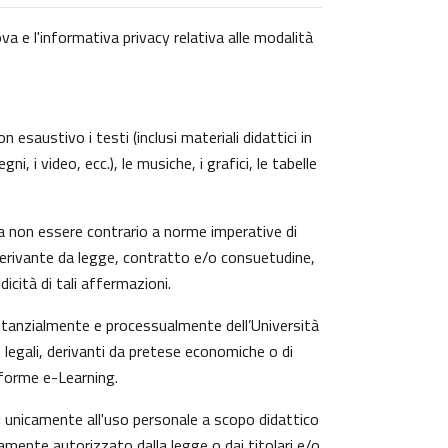
va e l'informativa privacy relativa alle modalità
 esaustivo i testi (inclusi materiali didattici in
, i video, ecc.), le musiche, i grafici, le tabelle
a non essere contrario a norme imperative di
zi derivante da legge, contratto e/o consuetudine,
icità di tali affermazioni.
ostanzialmente e processualmente dell’Università
 legali, derivanti da pretese economiche o di
aforme e-Learning.
ti unicamente all'uso personale a scopo didattico
amente autorizzato dalla legge o dai titolari e/o