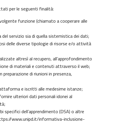
ati per le seguenti finalità:
 svolgente funzione (chiamato a cooperare alle
el servizio sia di quella sistemistica dei dati;
si delle diverse tipologie di risorse e/o attività
nalizzate altresì al recupero, all'approfondimento
one di materiali e contenuti attraverso il web;
n preparazione di riunioni in presenza,
piattaforma e iscritti alle medesime istanze;
rnire ulteriori dati personali idonei al
tà;
urbi specifici dell’apprendimento (DSA) o altre
ttps://www.unipd.it/informativa-inclusione-