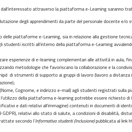
 dall’interessato attraverso la piattaforma e-Learning saranno tratt
 valutazione degli apprendimenti da parte del personale docente e/o
delle piattaforme e-Learning, sia in relazione alla gestione tecnica d
gli studenti iscritti all’interno della piattaforma e-Learning avvalendo
izzare esperienze di e-learning complementari alle attività in aula, fi
zzando metodologie che favoriscano la collaborazione e la condivisi
pd di strumenti di supporto ai gruppi di lavoro (lavoro a distanza i
azione);
i (Nome, Cognome, e indirizzo e-mail) agli studenti registrati sulla 
 l’utilizzo della piattaforma e-learning potrebbe essere richiesto di fo
ficativi e dati relativi all’immagine) contenuti in documenti di identi
 9 GDPR), relativi allo stato di salute, a condizioni di disabilità, dist
trattate secondo l’
Informativa studenti (Inclusione)
pubblicata al link
h