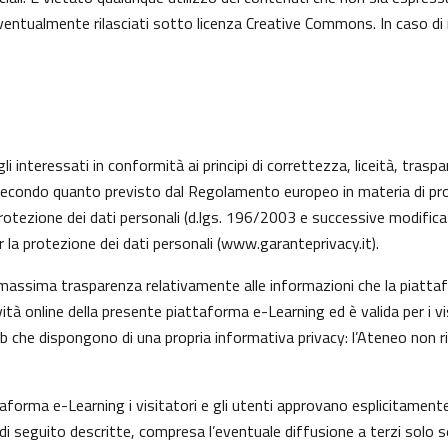
 eventualmente rilasciati sotto licenza Creative Commons. In caso di
li interessati in conformità ai principi di correttezza, liceità, trasp
ati, secondo quanto previsto dal Regolamento europeo in materia di 
rotezione dei dati personali (d.lgs. 196/2003 e successive modifica
 la protezione dei dati personali (
www.garanteprivacy.it
).
 massima trasparenza relativamente alle informazioni che la piattafo
vità online della presente piattaforma e-Learning ed è valida per i v
eb che dispongono di una propria informativa privacy: l’Ateneo non 
taforma e-Learning i visitatori e gli utenti approvano esplicitamen
tà di seguito descritte, compresa l’eventuale diffusione a terzi solo s