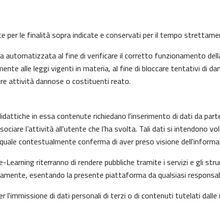
nte per le finalità sopra indicate e conservati per il tempo strettam
automatizzata al fine di verificare il corretto funzionamento della
nte alle leggi vigenti in materia, al fine di bloccare tentativi di
ire attività dannose o costituenti reato.
idattiche in essa contenute richiedano l'inserimento di dati da part
i associare l’attività all'utente che l’ha svolta. Tali dati si intendon
il quale contestualmente conferma di aver preso visione dell'informat
e-Learning riterranno di rendere pubbliche tramite i servizi e gli s
mente, esentando la presente piattaforma da qualsiasi responsabilit
r l'immissione di dati personali di terzi o di contenuti tutelati dalle