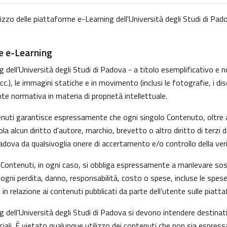
lizzo delle piattaforme e-Learning dell'Università degli Studi di Pado
me e-Learning
dell’Università degli Studi di Padova - a titolo esemplificativo e non
, le immagini statiche e in movimento (inclusi le fotografie, i disegni
nte normativa in materia di proprietà intellettuale.
tenuti garantisce espressamente che ogni singolo Contenuto, oltre 
iola alcun diritto d'autore, marchio, brevetto o altro diritto di ter
Padova da qualsivoglia onere di accertamento e/o controllo della verid
 i Contenuti, in ogni caso, si obbliga espressamente a manlevare s
gni perdita, danno, responsabilità, costo o spese, incluse le spese
in relazione ai contenuti pubblicati da parte dell’utente sulle piatt
g dell’Università degli Studi di Padova si devono intendere destina
ali. È vietato qualunque utilizzo dei contenuti che non sia espress