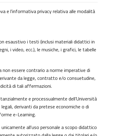
va e l'informativa privacy relativa alle modalità
 esaustivo i testi (inclusi materiali didattici in
, i video, ecc.), le musiche, i grafici, le tabelle
a non essere contrario a norme imperative di
zi derivante da legge, contratto e/o consuetudine,
icità di tali affermazioni.
ostanzialmente e processualmente dell’Università
 legali, derivanti da pretese economiche o di
aforme e-Learning.
ti unicamente all'uso personale a scopo didattico
amente autorizzato dalla legge o dai titolari e/o