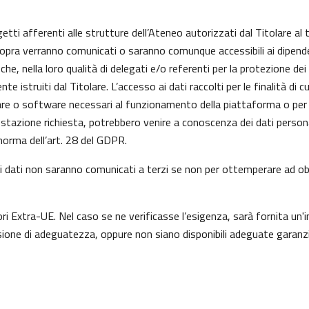
getti afferenti alle strutture dell’Ateneo autorizzati dal Titolare al 
 sopra verranno comunicati o saranno comunque accessibili ai dipenden
he, nella loro qualità di delegati e/o referenti per la protezione dei
istruiti dal Titolare. L’accesso ai dati raccolti per le finalità di 
re o software necessari al funzionamento della piattaforma o per l
prestazione richiesta, potrebbero venire a conoscenza dei dati perso
orma dell’art. 28 del GDPR.
a, i dati non saranno comunicati a terzi se non per ottemperare ad obb
ori Extra-UE. Nel caso se ne verificasse l’esigenza, sarà fornita un'i
one di adeguatezza, oppure non siano disponibili adeguate garanzie