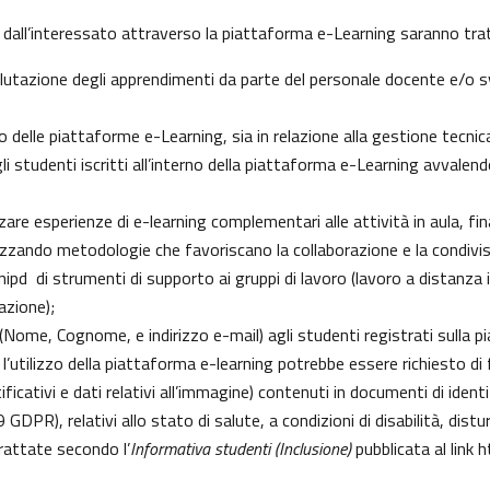
 dall’interessato attraverso la piattaforma e-Learning saranno tratt
 valutazione degli apprendimenti da parte del personale docente e/o
delle piattaforme e-Learning, sia in relazione alla gestione tecnica d
gli studenti iscritti all’interno della piattaforma e-Learning avvalendo
izzare esperienze di e-learning complementari alle attività in aula, fi
zzando metodologie che favoriscano la collaborazione e la condivisi
pd di strumenti di supporto ai gruppi di lavoro (lavoro a distanza i
azione);
i (Nome, Cognome, e indirizzo e-mail) agli studenti registrati sulla 
 l’utilizzo della piattaforma e-learning potrebbe essere richiesto di fo
ficativi e dati relativi all’immagine) contenuti in documenti di identi
 9 GDPR), relativi allo stato di salute, a condizioni di disabilità, dist
trattate secondo l’
Informativa studenti (Inclusione)
pubblicata al link
h