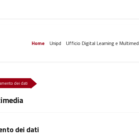
Home
Unipd
Ufficio Digital Learning e Multimed
ttamento dei dati
timedia
ento dei dati