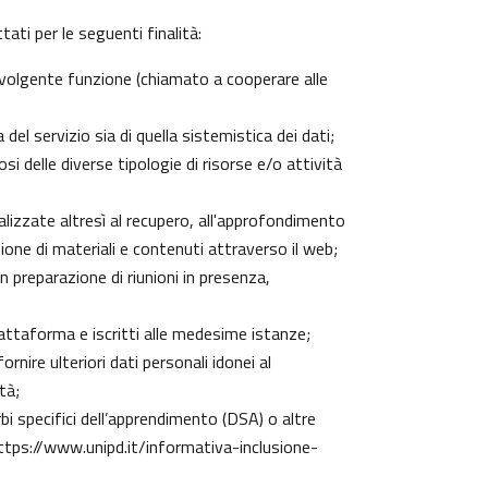
ati per le seguenti finalità:
 svolgente funzione (chiamato a cooperare alle
el servizio sia di quella sistemistica dei dati;
si delle diverse tipologie di risorse e/o attività
nalizzate altresì al recupero, all'approfondimento
one di materiali e contenuti attraverso il web;
n preparazione di riunioni in presenza,
piattaforma e iscritti alle medesime istanze;
rnire ulteriori dati personali idonei al
tà;
urbi specifici dell’apprendimento (DSA) o altre
ttps://www.unipd.it/informativa-inclusione-