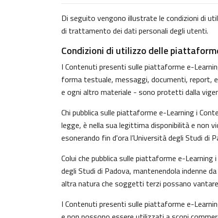
Di seguito vengono illustrate le condizioni di uti
di trattamento dei dati personali degli utenti.
Condizioni di utilizzo delle piattafor
I Contenuti presenti sulle piattaforme e-Learning 
forma testuale, messaggi, documenti, report, ecc.)
e ogni altro materiale - sono protetti dalla vige
Chi pubblica sulle piattaforme e-Learning i Con
legge, è nella sua legittima disponibilità e non v
esonerando fin d'ora l’Università degli Studi di 
Colui che pubblica sulle piattaforme e-Learning
degli Studi di Padova, mantenendola indenne da o
altra natura che soggetti terzi possano vantare 
I Contenuti presenti sulle piattaforme e-Learnin
e non possono essere utilizzati a scopi commerci