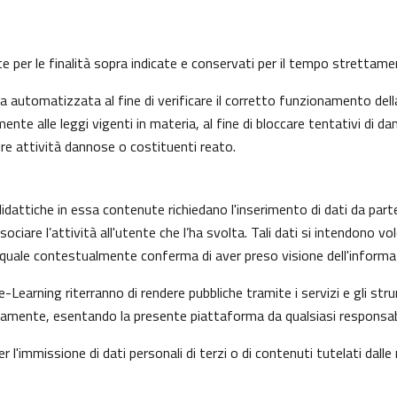
nte per le finalità sopra indicate e conservati per il tempo strettam
automatizzata al fine di verificare il corretto funzionamento della
nte alle leggi vigenti in materia, al fine di bloccare tentativi di
ire attività dannose o costituenti reato.
idattiche in essa contenute richiedano l'inserimento di dati da part
i associare l’attività all'utente che l’ha svolta. Tali dati si intendon
il quale contestualmente conferma di aver preso visione dell'informat
e-Learning riterranno di rendere pubbliche tramite i servizi e gli s
mente, esentando la presente piattaforma da qualsiasi responsabilit
r l'immissione di dati personali di terzi o di contenuti tutelati dalle