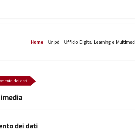
Home
Unipd
Ufficio Digital Learning e Multimed
ttamento dei dati
timedia
ento dei dati