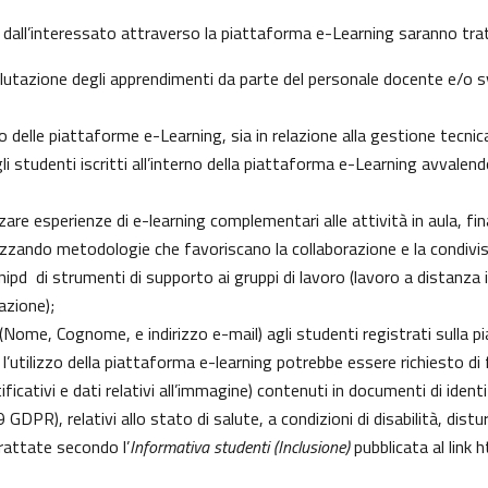
 dall’interessato attraverso la piattaforma e-Learning saranno tratt
 valutazione degli apprendimenti da parte del personale docente e/o
delle piattaforme e-Learning, sia in relazione alla gestione tecnica d
gli studenti iscritti all’interno della piattaforma e-Learning avvalendo
izzare esperienze di e-learning complementari alle attività in aula, fi
zzando metodologie che favoriscano la collaborazione e la condivisi
pd di strumenti di supporto ai gruppi di lavoro (lavoro a distanza i
azione);
i (Nome, Cognome, e indirizzo e-mail) agli studenti registrati sulla 
 l’utilizzo della piattaforma e-learning potrebbe essere richiesto di fo
ficativi e dati relativi all’immagine) contenuti in documenti di identi
 9 GDPR), relativi allo stato di salute, a condizioni di disabilità, dist
trattate secondo l’
Informativa studenti (Inclusione)
pubblicata al link
h