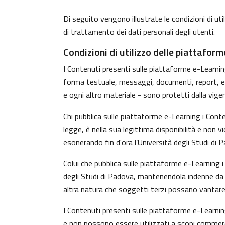
Di seguito vengono illustrate le condizioni di uti
di trattamento dei dati personali degli utenti.
Condizioni di utilizzo delle piattafor
I Contenuti presenti sulle piattaforme e-Learning 
forma testuale, messaggi, documenti, report, ecc.)
e ogni altro materiale - sono protetti dalla vige
Chi pubblica sulle piattaforme e-Learning i Con
legge, è nella sua legittima disponibilità e non v
esonerando fin d'ora l’Università degli Studi di 
Colui che pubblica sulle piattaforme e-Learning
degli Studi di Padova, mantenendola indenne da o
altra natura che soggetti terzi possano vantare 
I Contenuti presenti sulle piattaforme e-Learnin
e non possono essere utilizzati a scopi commerci