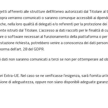
getti afferenti alle strutture dell’Ateneo autorizzati dal Titolare al 
 sopra verranno comunicati o saranno comunque accessibili ai dipenden
he, nella loro qualità di delegati e/o referenti per la protezione dei
istruiti dal Titolare. L’accesso ai dati raccolti per le finalità di 
re o software necessari al funzionamento della piattaforma o per l
prestazione richiesta, potrebbero venire a conoscenza dei dati perso
orma dell’art. 28 del GDPR.
a, i dati non saranno comunicati a terzi se non per ottemperare ad obb
ori Extra-UE. Nel caso se ne verificasse l’esigenza, sarà fornita un'i
one di adeguatezza, oppure non siano disponibili adeguate garanzie