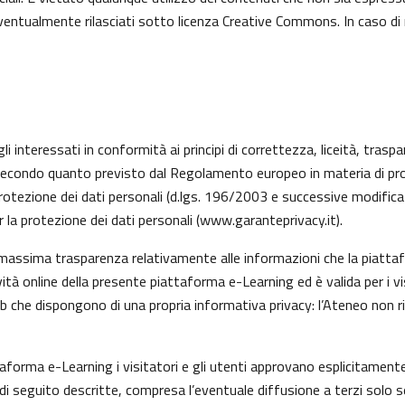
 eventualmente rilasciati sotto licenza Creative Commons. In caso di
li interessati in conformità ai principi di correttezza, liceità, trasp
ati, secondo quanto previsto dal Regolamento europeo in materia di 
rotezione dei dati personali (d.lgs. 196/2003 e successive modifica
 la protezione dei dati personali (
www.garanteprivacy.it
).
 massima trasparenza relativamente alle informazioni che la piattafo
vità online della presente piattaforma e-Learning ed è valida per i v
eb che dispongono di una propria informativa privacy: l’Ateneo non 
taforma e-Learning i visitatori e gli utenti approvano esplicitamen
tà di seguito descritte, compresa l’eventuale diffusione a terzi solo s