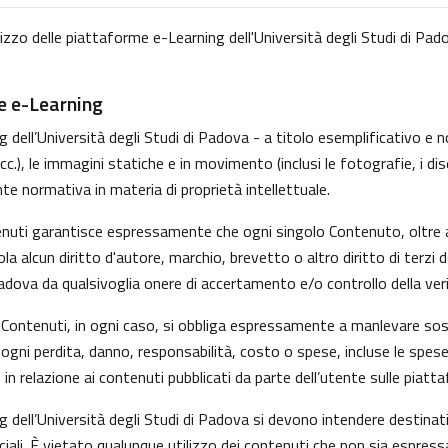
lizzo delle piattaforme e-Learning dell'Università degli Studi di Pado
me e-Learning
dell’Università degli Studi di Padova - a titolo esemplificativo e non
, le immagini statiche e in movimento (inclusi le fotografie, i disegni
nte normativa in materia di proprietà intellettuale.
tenuti garantisce espressamente che ogni singolo Contenuto, oltre 
iola alcun diritto d'autore, marchio, brevetto o altro diritto di ter
Padova da qualsivoglia onere di accertamento e/o controllo della verid
 i Contenuti, in ogni caso, si obbliga espressamente a manlevare s
gni perdita, danno, responsabilità, costo o spese, incluse le spese
in relazione ai contenuti pubblicati da parte dell’utente sulle piatt
g dell’Università degli Studi di Padova si devono intendere destina
ali. È vietato qualunque utilizzo dei contenuti che non sia espress