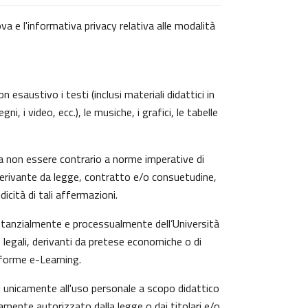
va e l'informativa privacy relativa alle modalità
 esaustivo i testi (inclusi materiali didattici in
, i video, ecc.), le musiche, i grafici, le tabelle
a non essere contrario a norme imperative di
zi derivante da legge, contratto e/o consuetudine,
icità di tali affermazioni.
ostanzialmente e processualmente dell’Università
 legali, derivanti da pretese economiche o di
aforme e-Learning.
ti unicamente all'uso personale a scopo didattico
amente autorizzato dalla legge o dai titolari e/o