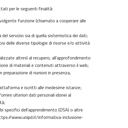
ati per le seguenti finalità:
 svolgente funzione (chiamato a cooperare alle
el servizio sia di quella sistemistica dei dati;
si delle diverse tipologie di risorse e/o attività
nalizzate altresì al recupero, all'approfondimento
one di materiali e contenuti attraverso il web;
n preparazione di riunioni in presenza,
piattaforma e iscritti alle medesime istanze;
rnire ulteriori dati personali idonei al
tà;
urbi specifici dell’apprendimento (DSA) o altre
ttps://www.unipd.it/informativa-inclusione-