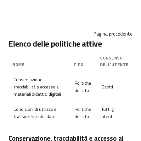
Vai al contenuto principale
Pagina precedente
Elenco delle politiche attive
CONSENSO
NOME
TIPO
DELL'UTENTE
Conservazione,
Politiche
tracciabilità e accesso ai
Ospiti
del sito
materiali didattici digitali
Condizioni di utilizzo e
Politiche
Tutti gli
trattamento dei dati
del sito
utenti
Conservazione, tracciabilità e accesso ai