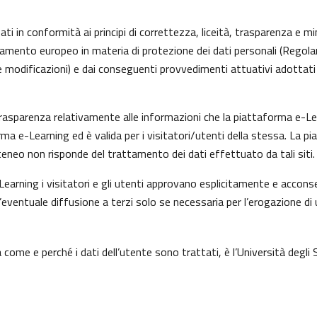
ti in conformità ai principi di correttezza, liceità, trasparenza e min
olamento europeo in materia di protezione dei dati personali (Rego
 modificazioni) e dai conseguenti provvedimenti attuativi adottati 
asparenza relativamente alle informazioni che la piattaforma e-Learn
rma e-Learning ed è valida per i visitatori/utenti della stessa. La p
eneo non risponde del trattamento dei dati effettuato da tali siti.
earning i visitatori e gli utenti approvano esplicitamente e acconse
l’eventuale diffusione a terzi solo se necessaria per l’erogazione di 
come e perché i dati dell’utente sono trattati, è l’Università degli 