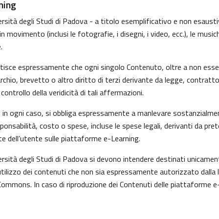
ning
sità degli Studi di Padova - a titolo esemplificativo e non esaustivo
movimento (inclusi le fotografie, i disegni, i video, ecc.), le musiche
.
ntisce espressamente che ogni singolo Contenuto, oltre a non esser
marchio, brevetto o altro diritto di terzi derivante da legge, contrat
ntrollo della veridicità di tali affermazioni.
i, in ogni caso, si obbliga espressamente a manlevare sostanzialmen
nsabilità, costo o spese, incluse le spese legali, derivanti da pre
te dell’utente sulle piattaforme e-Learning.
versità degli Studi di Padova si devono intendere destinati unicame
tilizzo dei contenuti che non sia espressamente autorizzato dalla legg
Commons. In caso di riproduzione dei Contenuti delle piattaforme e-