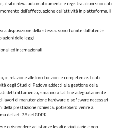
e, il sito rileva automaticamente e registra alcuni suoi dati
 al momento dell’effettuazione dell’attività in piattaforma, il
si a disposizione della stessa, sono fornite dall'utente
azioni delle leggi.
onali ed internazionali.
o, in relazione alle loro funzioni e competenze. I dati
sità degli Studi di Padova addetti alla gestione della
aricati del trattamento, saranno a tal fine adeguatamente
nto di lavori di manutenzione hardware o software necessari
ni della prestazione richiesta, potrebbero venire a
ma dell’art. 28 del GDPR.
gge o rispondere ad istanze legali e giudiziarie e non