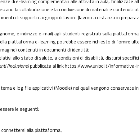
erienze di e-learning complementari alle attività in aula, finalizzate
cano la collaborazione e la condivisione di materiali e contenuti at
enti di supporto ai gruppi di lavoro (lavoro a distanza in preparazio
gnome, e indirizzo e-mail) agli studenti registrati sulla piattaforma
 della piattaforma e-learning potrebbe essere richiesto di fornire ult
l’immagine) contenuti in documenti di identità;
lativi allo stato di salute, a condizioni di disabilità, disturbi specif
nti (Inclusione)
pubblicata al link
https://www.unipd.it/informativa-i
istema e log file applicativi (Moodle) nei quali vengono conservate 
 essere le seguenti:
 connettersi alla piattaforma;