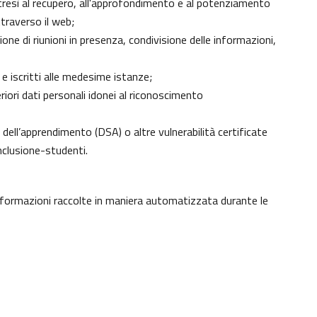
 altresì al recupero, all'approfondimento e al potenziamento
traverso il web;
ne di riunioni in presenza, condivisione delle informazioni,
 e iscritti alle medesime istanze;
eriori dati personali idonei al riconoscimento
ici dell’apprendimento (DSA) o altre vulnerabilità certificate
nclusione-studenti
.
informazioni raccolte in maniera automatizzata durante le