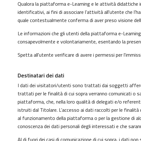
Qualora la piattaforma e-Learning e le attività didattiche i
identificativi, ai fini di associare l’attività all'utente che
quale contestualmente conferma di aver preso visione dell'
Le informazioni che gli utenti della piattaforma e-Learning 
consapevolmente e volontariamente, esentando la presente p
Spetta all'utente verificare di avere i permessi per l'immissi
Destinatari dei dati
I dati dei visitatori/utenti sono trattati dai soggetti affer
trattati per le finalità di cui sopra verranno comunicati o s
piattaforma, che, nella loro qualità di delegati e/o refere
istruiti dal Titolare. L’accesso ai dati raccolti per le fin
al funzionamento della piattaforma o per la gestione di alcu
conoscenza dei dati personali degli interessati e che sar
Al di fuori dei casi di comunicazione di cui sopra, i dati n