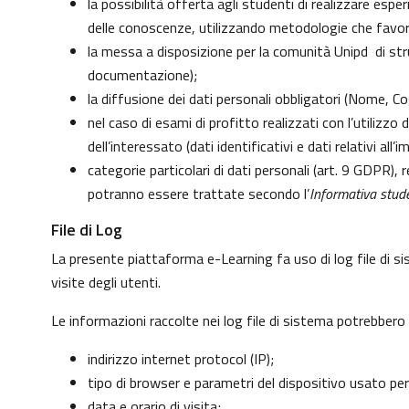
la possibilità offerta agli studenti di realizzare esp
delle conoscenze, utilizzando metodologie che favoris
la messa a disposizione per la comunità Unipd di strum
documentazione);
la diffusione dei dati personali obbligatori (Nome, Co
nel caso di esami di profitto realizzati con l’utilizzo
dell’interessato (dati identificativi e dati relativi al
categorie particolari di dati personali (art. 9 GDPR), re
potranno essere trattate secondo l’
Informativa stude
File di Log
La presente piattaforma e-Learning fa uso di log file di s
visite degli utenti.
Le informazioni raccolte nei log file di sistema potrebbero
indirizzo internet protocol (IP);
tipo di browser e parametri del dispositivo usato per
data e orario di visita;