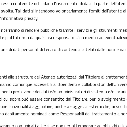
n essa contenute richiedano l'inserimento di dati da parte dell’utent
 l’ha svolta. Tali dati si intendono volontariamente forniti dall'utente
informativa privacy.
riterranno di rendere pubbliche tramite i servizi e gli strumenti mes
iattaforma da qualsiasi responsabilità in merito ad eventuali viol
one di dati personali di terzi o di contenuti tutelati dalle norme nazi
enti alle strutture dell’Ateneo autorizzati dal Titolare al trattament
aranno comunque accessibili ai dipendenti e collaboratori dell’Univer
nti per la protezione dei dati e/o amministratori di sistema e/o inc
alità di cui sopra può essere consentito dal Titolare, per lo svolgime
ne funzionalità aggiuntive, anche a soggetti esterni che, ai soli fi
anno debitamente nominati come Responsabili del trattamento a nor
on saranno comunicati a terzi se non per ottemperare ad obblighi di le