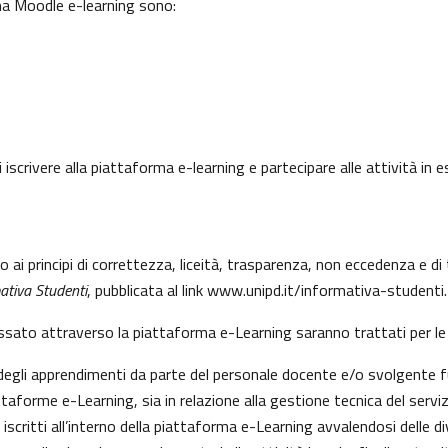
rma Moodle e-learning sono:
 iscrivere alla piattaforma e-learning e partecipare alle attività in
to ai principi di correttezza, liceità, trasparenza, non eccedenza e 
ativa Studenti
, pubblicata al link
www.unipd.it/informativa-studenti
.
essato attraverso la piattaforma e-Learning saranno trattati per le 
e degli apprendimenti da parte del personale docente e/o svolgente f
aforme e-Learning, sia in relazione alla gestione tecnica del servizio
 iscritti all’interno della piattaforma e-Learning avvalendosi delle div