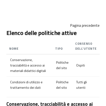
Vai al contenuto principale
Pagina precedente
Elenco delle politiche attive
CONSENSO
NOME
TIPO
DELL'UTENTE
Conservazione,
Politiche
tracciabilità e accesso ai
Ospiti
del sito
materiali didattici digitali
Condizioni di utilizzo e
Politiche
Tutti gli
trattamento dei dati
del sito
utenti
Conservazione, tracciabilità e accesso ai