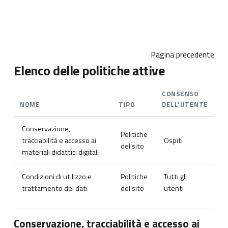
Vai al contenuto principale
Pagina precedente
Elenco delle politiche attive
CONSENSO
NOME
TIPO
DELL'UTENTE
Conservazione,
Politiche
tracciabilità e accesso ai
Ospiti
del sito
materiali didattici digitali
Condizioni di utilizzo e
Politiche
Tutti gli
trattamento dei dati
del sito
utenti
Conservazione, tracciabilità e accesso ai