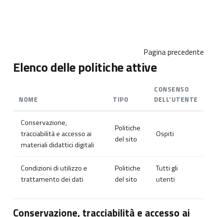
Vai al contenuto principale
Pagina precedente
Elenco delle politiche attive
CONSENSO
NOME
TIPO
DELL'UTENTE
Conservazione,
Politiche
tracciabilità e accesso ai
Ospiti
del sito
materiali didattici digitali
Condizioni di utilizzo e
Politiche
Tutti gli
trattamento dei dati
del sito
utenti
Conservazione, tracciabilità e accesso ai