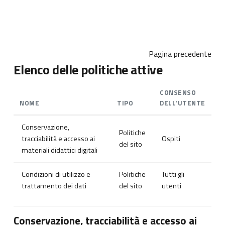
Vai al contenuto principale
Pagina precedente
Elenco delle politiche attive
CONSENSO
NOME
TIPO
DELL'UTENTE
Conservazione,
Politiche
tracciabilità e accesso ai
Ospiti
del sito
materiali didattici digitali
Condizioni di utilizzo e
Politiche
Tutti gli
trattamento dei dati
del sito
utenti
Conservazione, tracciabilità e accesso ai