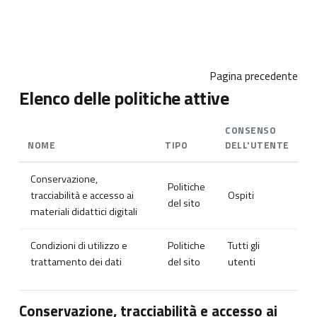
Vai al contenuto principale
Pagina precedente
Elenco delle politiche attive
CONSENSO
NOME
TIPO
DELL'UTENTE
Conservazione,
Politiche
tracciabilità e accesso ai
Ospiti
del sito
materiali didattici digitali
Condizioni di utilizzo e
Politiche
Tutti gli
trattamento dei dati
del sito
utenti
Conservazione, tracciabilità e accesso ai