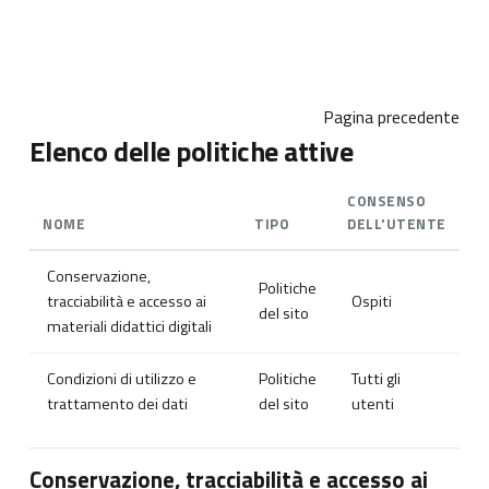
Vai al contenuto principale
Pagina precedente
Elenco delle politiche attive
CONSENSO
NOME
TIPO
DELL'UTENTE
Conservazione,
Politiche
tracciabilità e accesso ai
Ospiti
del sito
materiali didattici digitali
Condizioni di utilizzo e
Politiche
Tutti gli
trattamento dei dati
del sito
utenti
Conservazione, tracciabilità e accesso ai