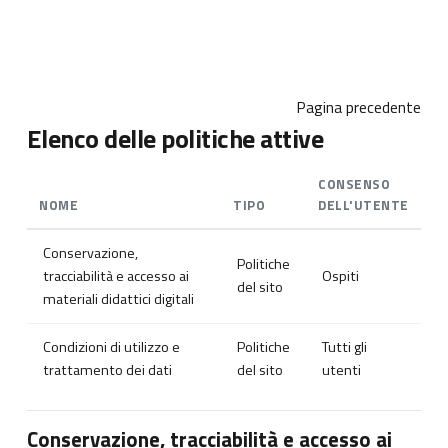
Vai al contenuto principale
Pagina precedente
Elenco delle politiche attive
CONSENSO
NOME
TIPO
DELL'UTENTE
Conservazione,
Politiche
tracciabilità e accesso ai
Ospiti
del sito
materiali didattici digitali
Condizioni di utilizzo e
Politiche
Tutti gli
trattamento dei dati
del sito
utenti
Conservazione, tracciabilità e accesso ai