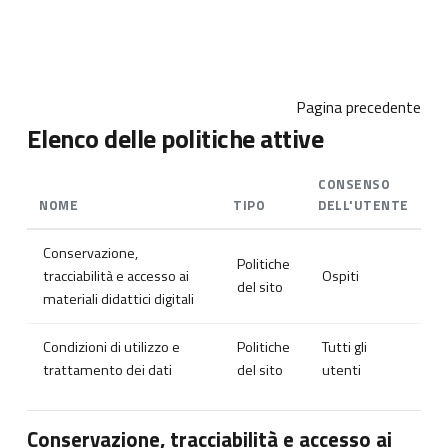
Vai al contenuto principale
Pagina precedente
Elenco delle politiche attive
CONSENSO
NOME
TIPO
DELL'UTENTE
Conservazione,
Politiche
tracciabilità e accesso ai
Ospiti
del sito
materiali didattici digitali
Condizioni di utilizzo e
Politiche
Tutti gli
trattamento dei dati
del sito
utenti
Conservazione, tracciabilità e accesso ai