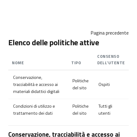
Vai al contenuto principale
Pagina precedente
Elenco delle politiche attive
CONSENSO
NOME
TIPO
DELL'UTENTE
Conservazione,
Politiche
tracciabilità e accesso ai
Ospiti
del sito
materiali didattici digitali
Condizioni di utilizzo e
Politiche
Tutti gli
trattamento dei dati
del sito
utenti
Conservazione, tracciabilità e accesso ai