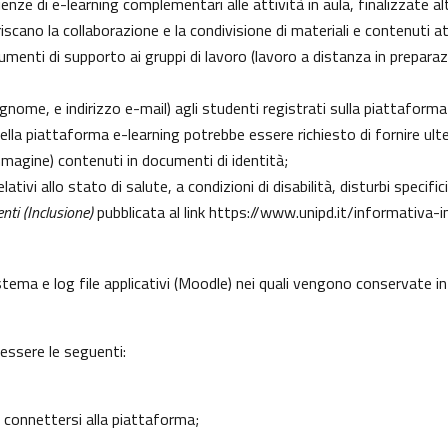
erienze di e-learning complementari alle attività in aula, finalizzate
cano la collaborazione e la condivisione di materiali e contenuti at
enti di supporto ai gruppi di lavoro (lavoro a distanza in preparazio
gnome, e indirizzo e-mail) agli studenti registrati sulla piattaforma
 della piattaforma e-learning potrebbe essere richiesto di fornire ult
l’immagine) contenuti in documenti di identità;
lativi allo stato di salute, a condizioni di disabilità, disturbi specif
nti (Inclusione)
pubblicata al link
https://www.unipd.it/informativa-i
istema e log file applicativi (Moodle) nei quali vengono conservate 
 essere le seguenti:
 connettersi alla piattaforma;