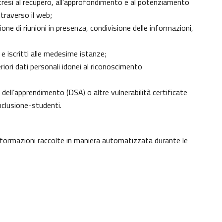
 altresì al recupero, all'approfondimento e al potenziamento
traverso il web;
ne di riunioni in presenza, condivisione delle informazioni,
 e iscritti alle medesime istanze;
eriori dati personali idonei al riconoscimento
ici dell’apprendimento (DSA) o altre vulnerabilità certificate
nclusione-studenti
.
informazioni raccolte in maniera automatizzata durante le