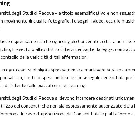
ning
sità degli Studi di Padova - a titolo esemplificativo e non esaustivo
movimento (inclusi le fotografie, i disegni, i video, ecc.), le musiche
.
ntisce espressamente che ogni singolo Contenuto, oltre a non esser
marchio, brevetto o altro diritto di terzi derivante da legge, contrat
ntrollo della veridicità di tali affermazioni.
i, in ogni caso, si obbliga espressamente a manlevare sostanzialmen
nsabilità, costo o spese, incluse le spese legali, derivanti da pre
te dell’utente sulle piattaforme e-Learning.
versità degli Studi di Padova si devono intendere destinati unicame
tilizzo dei contenuti che non sia espressamente autorizzato dalla legg
Commons. In caso di riproduzione dei Contenuti delle piattaforme e-