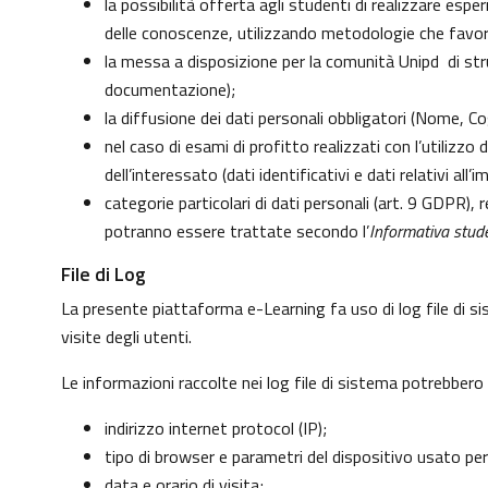
la possibilità offerta agli studenti di realizzare esp
delle conoscenze, utilizzando metodologie che favoris
la messa a disposizione per la comunità Unipd di strum
documentazione);
la diffusione dei dati personali obbligatori (Nome, Co
nel caso di esami di profitto realizzati con l’utilizzo
dell’interessato (dati identificativi e dati relativi al
categorie particolari di dati personali (art. 9 GDPR), re
potranno essere trattate secondo l’
Informativa stude
File di Log
La presente piattaforma e-Learning fa uso di log file di s
visite degli utenti.
Le informazioni raccolte nei log file di sistema potrebbero
indirizzo internet protocol (IP);
tipo di browser e parametri del dispositivo usato per
data e orario di visita;