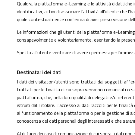
Qualora la piattaforma e-Learning e le attività didattiche i
identificativi, ai fini di associare l’attività all'utente che
quale contestualmente conferma di aver preso visione dell'
Le informazioni che gli utenti della piattaforma e-Learning 
consapevolmente e volontariamente, esentando la presente p
Spetta all'utente verificare di avere i permessi per l'immissi
Destinatari dei dati
I dati dei visitatori/utenti sono trattati dai soggetti affer
trattati per le finalità di cui sopra verranno comunicati o s
piattaforma, che, nella loro qualità di delegati e/o refere
istruiti dal Titolare. L’accesso ai dati raccolti per le fin
al funzionamento della piattaforma o per la gestione di alcu
conoscenza dei dati personali degli interessati e che sar
Al di fuori dei casi di comunicazione di cui sopra, i dati n