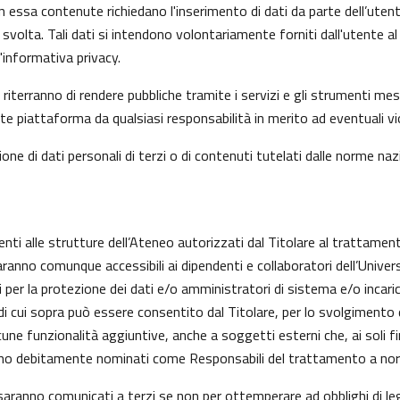
n essa contenute richiedano l'inserimento di dati da parte dell’utent
 l’ha svolta. Tali dati si intendono volontariamente forniti dall'utente
informativa privacy.
riterranno di rendere pubbliche tramite i servizi e gli strumenti mes
iattaforma da qualsiasi responsabilità in merito ad eventuali viol
one di dati personali di terzi o di contenuti tutelati dalle norme nazi
enti alle strutture dell’Ateneo autorizzati dal Titolare al trattament
aranno comunque accessibili ai dipendenti e collaboratori dell’Univer
nti per la protezione dei dati e/o amministratori di sistema e/o inc
alità di cui sopra può essere consentito dal Titolare, per lo svolgime
ne funzionalità aggiuntive, anche a soggetti esterni che, ai soli fi
anno debitamente nominati come Responsabili del trattamento a nor
on saranno comunicati a terzi se non per ottemperare ad obblighi di le