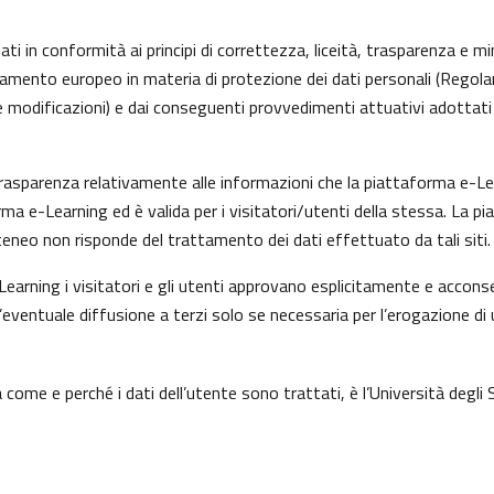
ti in conformità ai principi di correttezza, liceità, trasparenza e min
olamento europeo in materia di protezione dei dati personali (Rego
 modificazioni) e dai conseguenti provvedimenti attuativi adottati 
asparenza relativamente alle informazioni che la piattaforma e-Learn
rma e-Learning ed è valida per i visitatori/utenti della stessa. La p
eneo non risponde del trattamento dei dati effettuato da tali siti.
earning i visitatori e gli utenti approvano esplicitamente e acconse
l’eventuale diffusione a terzi solo se necessaria per l’erogazione di 
come e perché i dati dell’utente sono trattati, è l’Università degli 