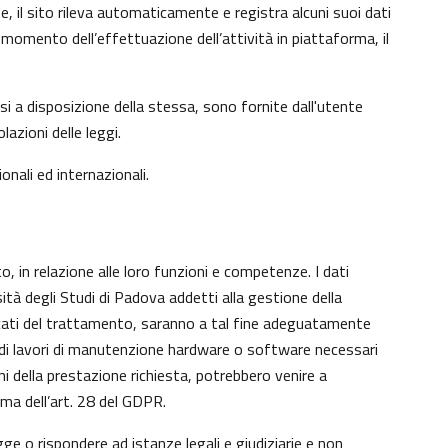
e, il sito rileva automaticamente e registra alcuni suoi dati
 al momento dell’effettuazione dell’attività in piattaforma, il
si a disposizione della stessa, sono fornite dall'utente
azioni delle leggi.
onali ed internazionali.
o, in relazione alle loro funzioni e competenze. I dati
sità degli Studi di Padova addetti alla gestione della
aricati del trattamento, saranno a tal fine adeguatamente
nto di lavori di manutenzione hardware o software necessari
ni della prestazione richiesta, potrebbero venire a
ma dell’art. 28 del GDPR.
gge o rispondere ad istanze legali e giudiziarie e non