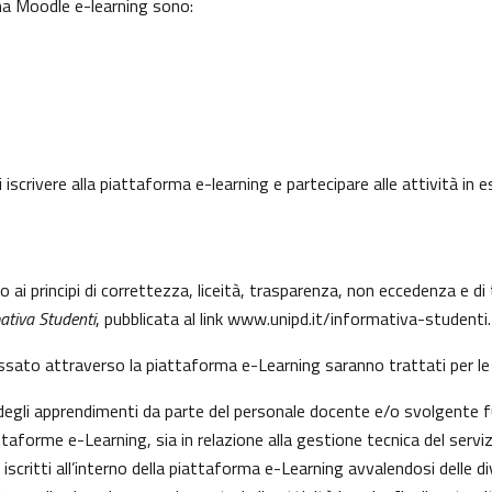
rma Moodle e-learning sono:
 iscrivere alla piattaforma e-learning e partecipare alle attività in
to ai principi di correttezza, liceità, trasparenza, non eccedenza e 
ativa Studenti
, pubblicata al link
www.unipd.it/informativa-studenti
.
essato attraverso la piattaforma e-Learning saranno trattati per le 
e degli apprendimenti da parte del personale docente e/o svolgente f
aforme e-Learning, sia in relazione alla gestione tecnica del servizio
 iscritti all’interno della piattaforma e-Learning avvalendosi delle div