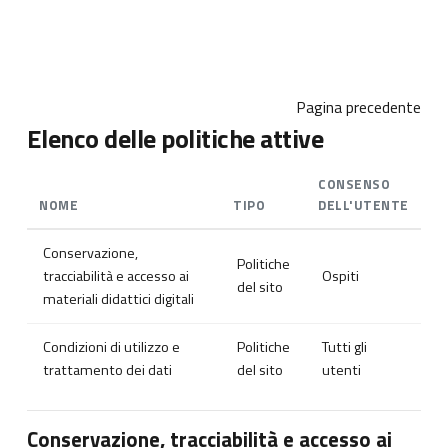
Vai al contenuto principale
Pagina precedente
Elenco delle politiche attive
CONSENSO
NOME
TIPO
DELL'UTENTE
Conservazione,
Politiche
tracciabilità e accesso ai
Ospiti
del sito
materiali didattici digitali
Condizioni di utilizzo e
Politiche
Tutti gli
trattamento dei dati
del sito
utenti
Conservazione, tracciabilità e accesso ai