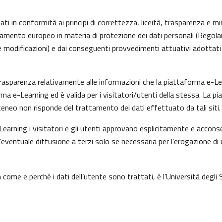
ti in conformità ai principi di correttezza, liceità, trasparenza e min
olamento europeo in materia di protezione dei dati personali (Rego
 modificazioni) e dai conseguenti provvedimenti attuativi adottati 
asparenza relativamente alle informazioni che la piattaforma e-Learn
rma e-Learning ed è valida per i visitatori/utenti della stessa. La p
eneo non risponde del trattamento dei dati effettuato da tali siti.
earning i visitatori e gli utenti approvano esplicitamente e acconse
l’eventuale diffusione a terzi solo se necessaria per l’erogazione di 
come e perché i dati dell’utente sono trattati, è l’Università degli 