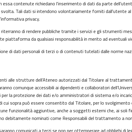
n essa contenute richiedano l'inserimento di dati da parte dell’utent
 l’ha svolta. Tali dati si intendono volontariamente forniti dall'utente
informativa privacy.
riterranno di rendere pubbliche tramite i servizi e gli strumenti mes
iattaforma da qualsiasi responsabilità in merito ad eventuali viol
one di dati personali di terzi o di contenuti tutelati dalle norme nazi
enti alle strutture dell’Ateneo autorizzati dal Titolare al trattament
aranno comunque accessibili ai dipendenti e collaboratori dell’Univer
nti per la protezione dei dati e/o amministratori di sistema e/o inc
alità di cui sopra può essere consentito dal Titolare, per lo svolgime
ne funzionalità aggiuntive, anche a soggetti esterni che, ai soli fi
anno debitamente nominati come Responsabili del trattamento a nor
on saranno comunicati a terzi se non per ottemperare ad obblighi di le