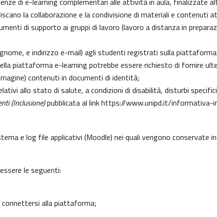
erienze di e-learning complementari alle attività in aula, finalizzate
cano la collaborazione e la condivisione di materiali e contenuti at
enti di supporto ai gruppi di lavoro (lavoro a distanza in preparazio
gnome, e indirizzo e-mail) agli studenti registrati sulla piattaforma
 della piattaforma e-learning potrebbe essere richiesto di fornire ult
l’immagine) contenuti in documenti di identità;
lativi allo stato di salute, a condizioni di disabilità, disturbi specif
nti (Inclusione)
pubblicata al link
https://www.unipd.it/informativa-i
istema e log file applicativi (Moodle) nei quali vengono conservate 
 essere le seguenti:
 connettersi alla piattaforma;