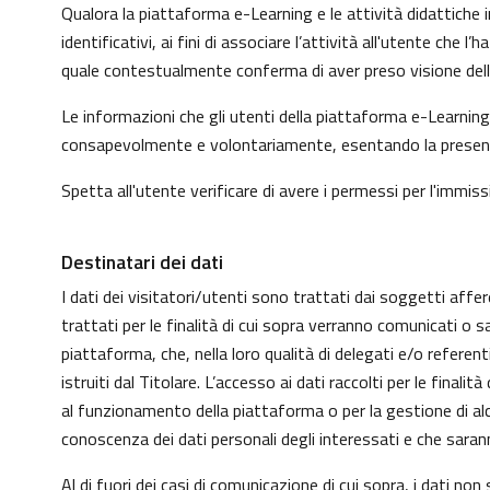
Qualora la piattaforma e-Learning e le attività didattiche i
identificativi, ai fini di associare l’attività all'utente che
quale contestualmente conferma di aver preso visione dell'
Le informazioni che gli utenti della piattaforma e-Learning 
consapevolmente e volontariamente, esentando la presente p
Spetta all'utente verificare di avere i permessi per l'immissi
Destinatari dei dati
I dati dei visitatori/utenti sono trattati dai soggetti affer
trattati per le finalità di cui sopra verranno comunicati o s
piattaforma, che, nella loro qualità di delegati e/o refere
istruiti dal Titolare. L’accesso ai dati raccolti per le fin
al funzionamento della piattaforma o per la gestione di alcu
conoscenza dei dati personali degli interessati e che sar
Al di fuori dei casi di comunicazione di cui sopra, i dati n