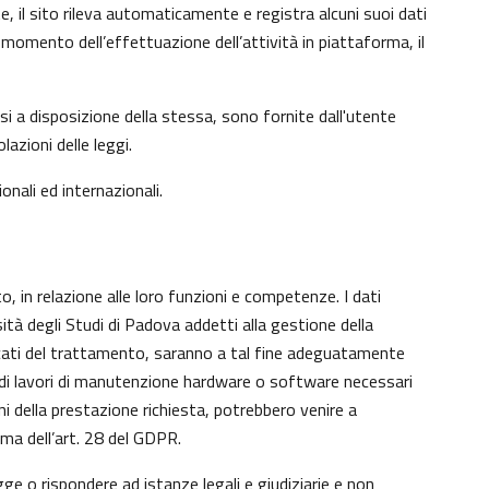
e, il sito rileva automaticamente e registra alcuni suoi dati
 al momento dell’effettuazione dell’attività in piattaforma, il
si a disposizione della stessa, sono fornite dall'utente
azioni delle leggi.
onali ed internazionali.
o, in relazione alle loro funzioni e competenze. I dati
sità degli Studi di Padova addetti alla gestione della
aricati del trattamento, saranno a tal fine adeguatamente
nto di lavori di manutenzione hardware o software necessari
ni della prestazione richiesta, potrebbero venire a
ma dell’art. 28 del GDPR.
gge o rispondere ad istanze legali e giudiziarie e non