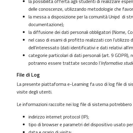
la possibilità offerta agli studenti di realizzare esp
delle conoscenze, utilizzando metodologie che favoris
la messa a disposizione per la comunità Unipd di strum
documentazione);
la diffusione dei dati personali obbligatori (Nome, Co
nel caso di esami di profitto realizzati con l’utilizzo
dell’interessato (dati identificativi e dati relativi al
categorie particolari di dati personali (art. 9 GDPR), re
potranno essere trattate secondo l’
Informativa stude
File di Log
La presente piattaforma e-Learning fa uso di log file di s
visite degli utenti.
Le informazioni raccolte nei log file di sistema potrebbero
indirizzo internet protocol (IP);
tipo di browser e parametri del dispositivo usato per
data e orario di visita;