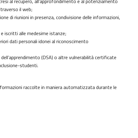
 altresì al recupero, all'approfondimento e al potenziamento
traverso il web;
ne di riunioni in presenza, condivisione delle informazioni,
 e iscritti alle medesime istanze;
eriori dati personali idonei al riconoscimento
ici dell’apprendimento (DSA) o altre vulnerabilità certificate
nclusione-studenti
.
informazioni raccolte in maniera automatizzata durante le