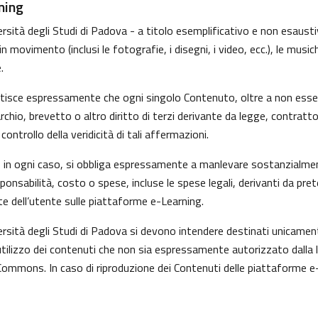
ning
sità degli Studi di Padova - a titolo esemplificativo e non esaustivo
movimento (inclusi le fotografie, i disegni, i video, ecc.), le musiche
.
ntisce espressamente che ogni singolo Contenuto, oltre a non esser
marchio, brevetto o altro diritto di terzi derivante da legge, contrat
ntrollo della veridicità di tali affermazioni.
i, in ogni caso, si obbliga espressamente a manlevare sostanzialmen
nsabilità, costo o spese, incluse le spese legali, derivanti da pre
te dell’utente sulle piattaforme e-Learning.
versità degli Studi di Padova si devono intendere destinati unicame
tilizzo dei contenuti che non sia espressamente autorizzato dalla legg
Commons. In caso di riproduzione dei Contenuti delle piattaforme e-