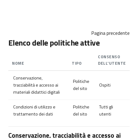
Vai al contenuto principale
Pagina precedente
Elenco delle politiche attive
CONSENSO
NOME
TIPO
DELL'UTENTE
Conservazione,
Politiche
tracciabilità e accesso ai
Ospiti
del sito
materiali didattici digitali
Condizioni di utilizzo e
Politiche
Tutti gli
trattamento dei dati
del sito
utenti
Conservazione, tracciabilità e accesso ai