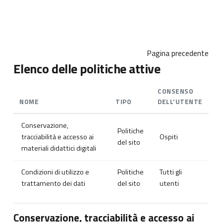
Vai al contenuto principale
Pagina precedente
Elenco delle politiche attive
CONSENSO
NOME
TIPO
DELL'UTENTE
Conservazione,
Politiche
tracciabilità e accesso ai
Ospiti
del sito
materiali didattici digitali
Condizioni di utilizzo e
Politiche
Tutti gli
trattamento dei dati
del sito
utenti
Conservazione, tracciabilità e accesso ai