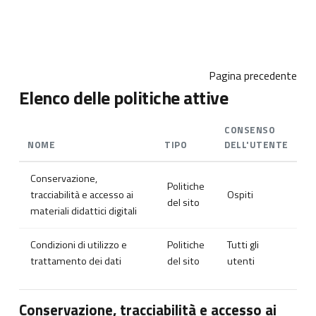
Vai al contenuto principale
Pagina precedente
Elenco delle politiche attive
CONSENSO
NOME
TIPO
DELL'UTENTE
Conservazione,
Politiche
tracciabilità e accesso ai
Ospiti
del sito
materiali didattici digitali
Condizioni di utilizzo e
Politiche
Tutti gli
trattamento dei dati
del sito
utenti
Conservazione, tracciabilità e accesso ai