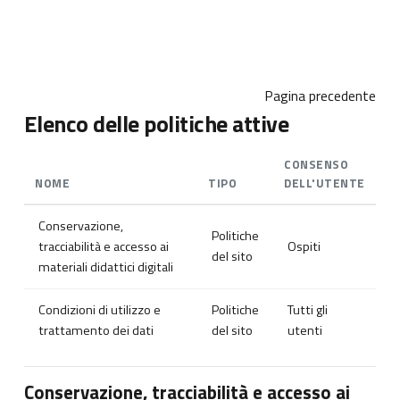
Vai al contenuto principale
Pagina precedente
Elenco delle politiche attive
CONSENSO
NOME
TIPO
DELL'UTENTE
Conservazione,
Politiche
tracciabilità e accesso ai
Ospiti
del sito
materiali didattici digitali
Condizioni di utilizzo e
Politiche
Tutti gli
trattamento dei dati
del sito
utenti
Conservazione, tracciabilità e accesso ai