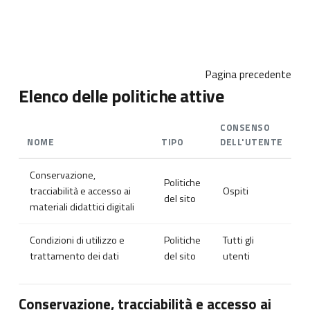
Vai al contenuto principale
Pagina precedente
Elenco delle politiche attive
CONSENSO
NOME
TIPO
DELL'UTENTE
Conservazione,
Politiche
tracciabilità e accesso ai
Ospiti
del sito
materiali didattici digitali
Condizioni di utilizzo e
Politiche
Tutti gli
trattamento dei dati
del sito
utenti
Conservazione, tracciabilità e accesso ai