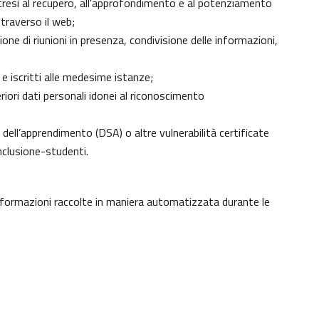
 altresì al recupero, all'approfondimento e al potenziamento
traverso il web;
ne di riunioni in presenza, condivisione delle informazioni,
 e iscritti alle medesime istanze;
eriori dati personali idonei al riconoscimento
ici dell’apprendimento (DSA) o altre vulnerabilità certificate
nclusione-studenti
.
informazioni raccolte in maniera automatizzata durante le