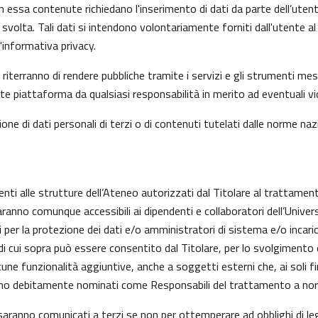
n essa contenute richiedano l'inserimento di dati da parte dell’utent
 l’ha svolta. Tali dati si intendono volontariamente forniti dall'utente
informativa privacy.
riterranno di rendere pubbliche tramite i servizi e gli strumenti mes
iattaforma da qualsiasi responsabilità in merito ad eventuali viol
one di dati personali di terzi o di contenuti tutelati dalle norme nazi
enti alle strutture dell’Ateneo autorizzati dal Titolare al trattament
aranno comunque accessibili ai dipendenti e collaboratori dell’Univer
nti per la protezione dei dati e/o amministratori di sistema e/o inc
alità di cui sopra può essere consentito dal Titolare, per lo svolgime
ne funzionalità aggiuntive, anche a soggetti esterni che, ai soli fi
anno debitamente nominati come Responsabili del trattamento a nor
on saranno comunicati a terzi se non per ottemperare ad obblighi di le