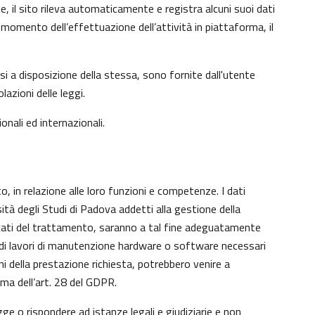
e, il sito rileva automaticamente e registra alcuni suoi dati
 al momento dell’effettuazione dell’attività in piattaforma, il
si a disposizione della stessa, sono fornite dall'utente
azioni delle leggi.
onali ed internazionali.
o, in relazione alle loro funzioni e competenze. I dati
sità degli Studi di Padova addetti alla gestione della
aricati del trattamento, saranno a tal fine adeguatamente
nto di lavori di manutenzione hardware o software necessari
ni della prestazione richiesta, potrebbero venire a
ma dell’art. 28 del GDPR.
gge o rispondere ad istanze legali e giudiziarie e non