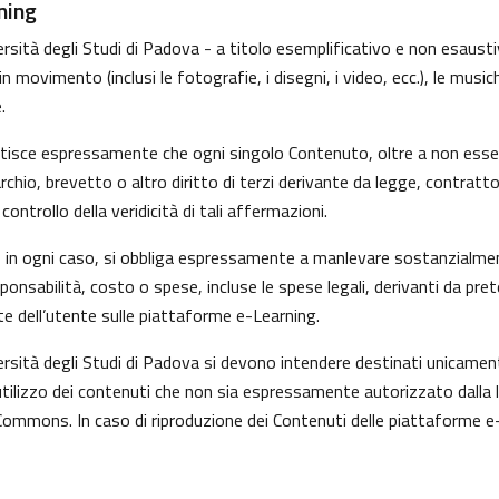
ning
sità degli Studi di Padova - a titolo esemplificativo e non esaustivo
movimento (inclusi le fotografie, i disegni, i video, ecc.), le musiche
.
ntisce espressamente che ogni singolo Contenuto, oltre a non esser
marchio, brevetto o altro diritto di terzi derivante da legge, contrat
ntrollo della veridicità di tali affermazioni.
i, in ogni caso, si obbliga espressamente a manlevare sostanzialmen
nsabilità, costo o spese, incluse le spese legali, derivanti da pre
te dell’utente sulle piattaforme e-Learning.
versità degli Studi di Padova si devono intendere destinati unicame
tilizzo dei contenuti che non sia espressamente autorizzato dalla legg
Commons. In caso di riproduzione dei Contenuti delle piattaforme e-