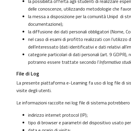
la possibilità offerta agli studenti di realizzare esp
delle conoscenze, utilizzando metodologie che favoris
la messa a disposizione per la comunità Unipd di strum
documentazione);
la diffusione dei dati personali obbligatori (Nome, Co
nel caso di esami di profitto realizzati con l’utilizzo
dell’interessato (dati identificativi e dati relativi al
categorie particolari di dati personali (art. 9 GDPR), re
potranno essere trattate secondo l’
Informativa stude
File di Log
La presente piattaforma e-Learning fa uso di log file di s
visite degli utenti.
Le informazioni raccolte nei log file di sistema potrebbero
indirizzo internet protocol (IP);
tipo di browser e parametri del dispositivo usato per
data e orario di visita;