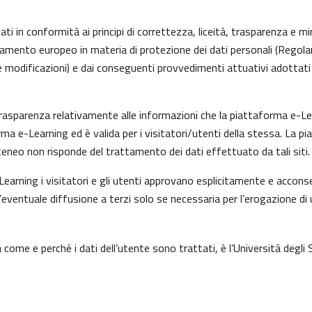
ti in conformità ai principi di correttezza, liceità, trasparenza e min
olamento europeo in materia di protezione dei dati personali (Rego
 modificazioni) e dai conseguenti provvedimenti attuativi adottati 
asparenza relativamente alle informazioni che la piattaforma e-Learn
rma e-Learning ed è valida per i visitatori/utenti della stessa. La p
eneo non risponde del trattamento dei dati effettuato da tali siti.
earning i visitatori e gli utenti approvano esplicitamente e acconse
l’eventuale diffusione a terzi solo se necessaria per l’erogazione di 
come e perché i dati dell’utente sono trattati, è l’Università degli 