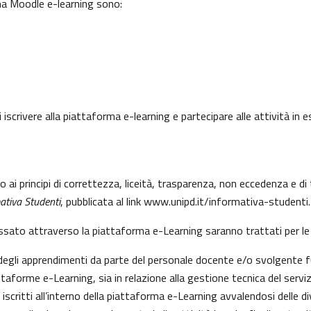
rma Moodle e-learning sono:
 iscrivere alla piattaforma e-learning e partecipare alle attività in
to ai principi di correttezza, liceità, trasparenza, non eccedenza e 
ativa Studenti
, pubblicata al link
www.unipd.it/informativa-studenti
.
essato attraverso la piattaforma e-Learning saranno trattati per le 
e degli apprendimenti da parte del personale docente e/o svolgente f
aforme e-Learning, sia in relazione alla gestione tecnica del servizio
 iscritti all’interno della piattaforma e-Learning avvalendosi delle div