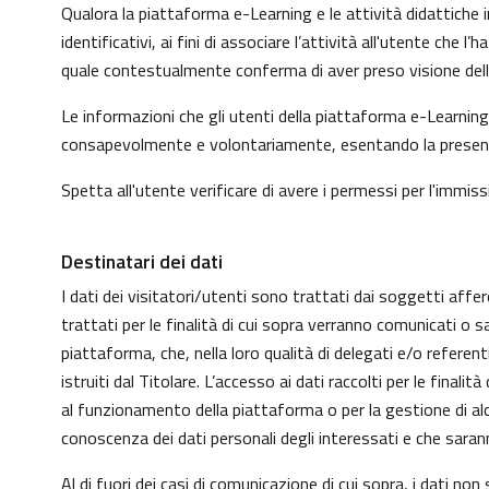
Qualora la piattaforma e-Learning e le attività didattiche i
identificativi, ai fini di associare l’attività all'utente che
quale contestualmente conferma di aver preso visione dell'
Le informazioni che gli utenti della piattaforma e-Learning 
consapevolmente e volontariamente, esentando la presente p
Spetta all'utente verificare di avere i permessi per l'immissi
Destinatari dei dati
I dati dei visitatori/utenti sono trattati dai soggetti affer
trattati per le finalità di cui sopra verranno comunicati o s
piattaforma, che, nella loro qualità di delegati e/o refere
istruiti dal Titolare. L’accesso ai dati raccolti per le fin
al funzionamento della piattaforma o per la gestione di alcu
conoscenza dei dati personali degli interessati e che sar
Al di fuori dei casi di comunicazione di cui sopra, i dati n