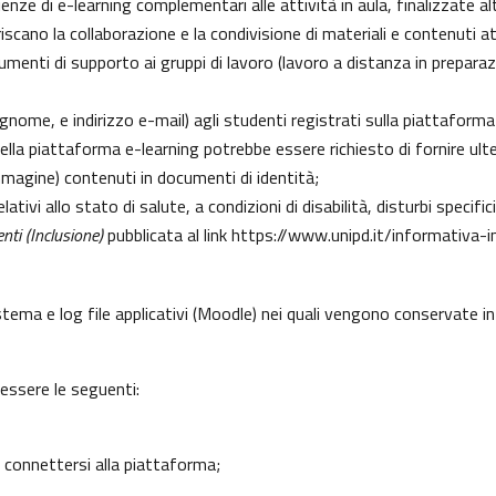
erienze di e-learning complementari alle attività in aula, finalizzate
cano la collaborazione e la condivisione di materiali e contenuti at
enti di supporto ai gruppi di lavoro (lavoro a distanza in preparazio
gnome, e indirizzo e-mail) agli studenti registrati sulla piattaforma
 della piattaforma e-learning potrebbe essere richiesto di fornire ult
l’immagine) contenuti in documenti di identità;
lativi allo stato di salute, a condizioni di disabilità, disturbi specif
nti (Inclusione)
pubblicata al link
https://www.unipd.it/informativa-i
istema e log file applicativi (Moodle) nei quali vengono conservate 
 essere le seguenti:
 connettersi alla piattaforma;