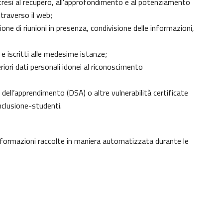
 altresì al recupero, all'approfondimento e al potenziamento
traverso il web;
ne di riunioni in presenza, condivisione delle informazioni,
 e iscritti alle medesime istanze;
eriori dati personali idonei al riconoscimento
ici dell’apprendimento (DSA) o altre vulnerabilità certificate
nclusione-studenti
.
informazioni raccolte in maniera automatizzata durante le