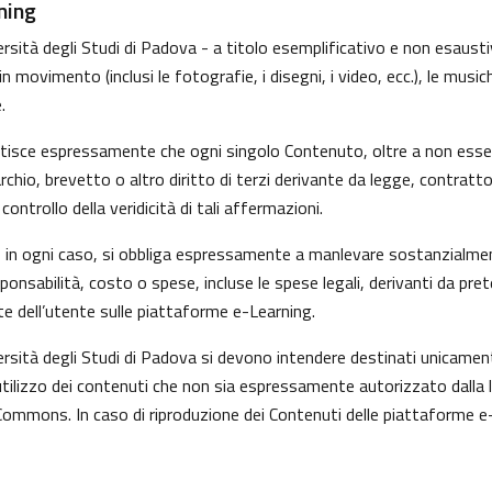
ning
sità degli Studi di Padova - a titolo esemplificativo e non esaustivo
movimento (inclusi le fotografie, i disegni, i video, ecc.), le musiche
.
ntisce espressamente che ogni singolo Contenuto, oltre a non esser
marchio, brevetto o altro diritto di terzi derivante da legge, contrat
ntrollo della veridicità di tali affermazioni.
i, in ogni caso, si obbliga espressamente a manlevare sostanzialmen
nsabilità, costo o spese, incluse le spese legali, derivanti da pre
te dell’utente sulle piattaforme e-Learning.
versità degli Studi di Padova si devono intendere destinati unicame
tilizzo dei contenuti che non sia espressamente autorizzato dalla legg
Commons. In caso di riproduzione dei Contenuti delle piattaforme e-