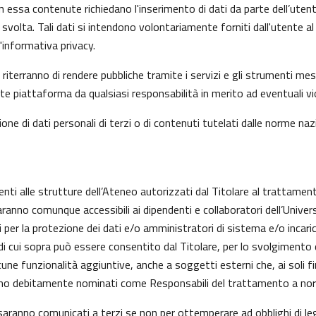
n essa contenute richiedano l'inserimento di dati da parte dell’utent
 l’ha svolta. Tali dati si intendono volontariamente forniti dall'utente
informativa privacy.
riterranno di rendere pubbliche tramite i servizi e gli strumenti mes
iattaforma da qualsiasi responsabilità in merito ad eventuali viol
one di dati personali di terzi o di contenuti tutelati dalle norme nazi
enti alle strutture dell’Ateneo autorizzati dal Titolare al trattament
aranno comunque accessibili ai dipendenti e collaboratori dell’Univer
nti per la protezione dei dati e/o amministratori di sistema e/o inc
alità di cui sopra può essere consentito dal Titolare, per lo svolgime
ne funzionalità aggiuntive, anche a soggetti esterni che, ai soli fi
anno debitamente nominati come Responsabili del trattamento a nor
on saranno comunicati a terzi se non per ottemperare ad obblighi di le