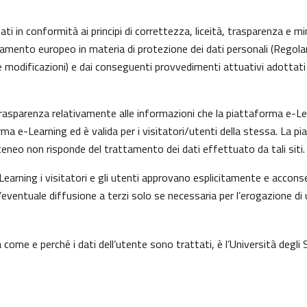
ti in conformità ai principi di correttezza, liceità, trasparenza e min
olamento europeo in materia di protezione dei dati personali (Rego
 modificazioni) e dai conseguenti provvedimenti attuativi adottati 
asparenza relativamente alle informazioni che la piattaforma e-Learn
rma e-Learning ed è valida per i visitatori/utenti della stessa. La p
eneo non risponde del trattamento dei dati effettuato da tali siti.
earning i visitatori e gli utenti approvano esplicitamente e acconse
l’eventuale diffusione a terzi solo se necessaria per l’erogazione di 
come e perché i dati dell’utente sono trattati, è l’Università degli 