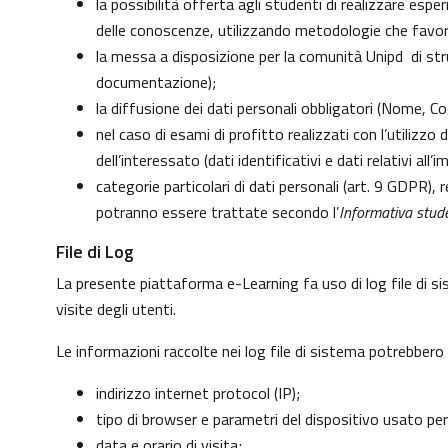
la possibilità offerta agli studenti di realizzare esp
delle conoscenze, utilizzando metodologie che favoris
la messa a disposizione per la comunità Unipd di strum
documentazione);
la diffusione dei dati personali obbligatori (Nome, Co
nel caso di esami di profitto realizzati con l’utilizzo
dell’interessato (dati identificativi e dati relativi al
categorie particolari di dati personali (art. 9 GDPR), re
potranno essere trattate secondo l’
Informativa stude
File di Log
La presente piattaforma e-Learning fa uso di log file di s
visite degli utenti.
Le informazioni raccolte nei log file di sistema potrebbero
indirizzo internet protocol (IP);
tipo di browser e parametri del dispositivo usato per
data e orario di visita;