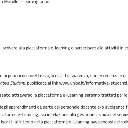
rma Moodle e-learning sono:
 iscrivere alla piattaforma e-learning e partecipare alle attività in
to ai principi di correttezza, liceità, trasparenza, non eccedenza e 
ativa Studenti
, pubblicata al link
www.unipd.it/informativa-studenti
.
essato attraverso la piattaforma e-Learning saranno trattati per le 
e degli apprendimenti da parte del personale docente e/o svolgente f
aforme e-Learning, sia in relazione alla gestione tecnica del servizio
 iscritti all’interno della piattaforma e-Learning avvalendosi delle div