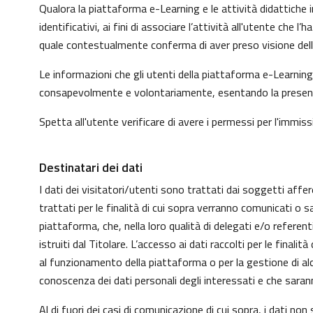
Qualora la piattaforma e-Learning e le attività didattiche i
identificativi, ai fini di associare l’attività all'utente che
quale contestualmente conferma di aver preso visione dell'
Le informazioni che gli utenti della piattaforma e-Learning 
consapevolmente e volontariamente, esentando la presente p
Spetta all'utente verificare di avere i permessi per l'immissi
Destinatari dei dati
I dati dei visitatori/utenti sono trattati dai soggetti affer
trattati per le finalità di cui sopra verranno comunicati o s
piattaforma, che, nella loro qualità di delegati e/o refere
istruiti dal Titolare. L’accesso ai dati raccolti per le fin
al funzionamento della piattaforma o per la gestione di alcu
conoscenza dei dati personali degli interessati e che sar
Al di fuori dei casi di comunicazione di cui sopra, i dati n