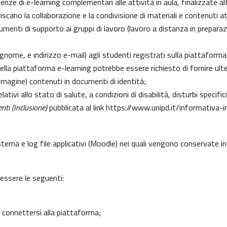
erienze di e-learning complementari alle attività in aula, finalizzate
cano la collaborazione e la condivisione di materiali e contenuti at
enti di supporto ai gruppi di lavoro (lavoro a distanza in preparazio
gnome, e indirizzo e-mail) agli studenti registrati sulla piattaforma
 della piattaforma e-learning potrebbe essere richiesto di fornire ult
l’immagine) contenuti in documenti di identità;
lativi allo stato di salute, a condizioni di disabilità, disturbi specif
nti (Inclusione)
pubblicata al link
https://www.unipd.it/informativa-i
istema e log file applicativi (Moodle) nei quali vengono conservate 
 essere le seguenti:
 connettersi alla piattaforma;