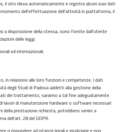
e, il sito rileva automaticamente e registra alcuni suoi dati
 al momento dell’effettuazione dell’attività in piattaforma, il
si a disposizione della stessa, sono fornite dall'utente
azioni delle leggi.
onali ed internazionali.
o, in relazione alle loro funzioni e competenze. I dati
sità degli Studi di Padova addetti alla gestione della
aricati del trattamento, saranno a tal fine adeguatamente
nto di lavori di manutenzione hardware o software necessari
ni della prestazione richiesta, potrebbero venire a
ma dell’art. 28 del GDPR.
gge o rispondere ad istanze legali e giudiziarie e non