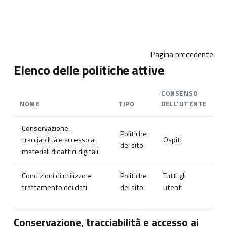
Vai al contenuto principale
Pagina precedente
Elenco delle politiche attive
CONSENSO
NOME
TIPO
DELL'UTENTE
Conservazione,
Politiche
tracciabilità e accesso ai
Ospiti
del sito
materiali didattici digitali
Condizioni di utilizzo e
Politiche
Tutti gli
trattamento dei dati
del sito
utenti
Conservazione, tracciabilità e accesso ai