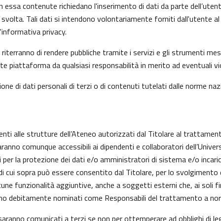
n essa contenute richiedano l'inserimento di dati da parte dell’utent
 l’ha svolta. Tali dati si intendono volontariamente forniti dall'utente
informativa privacy.
riterranno di rendere pubbliche tramite i servizi e gli strumenti mes
iattaforma da qualsiasi responsabilità in merito ad eventuali viol
one di dati personali di terzi o di contenuti tutelati dalle norme nazi
enti alle strutture dell’Ateneo autorizzati dal Titolare al trattament
aranno comunque accessibili ai dipendenti e collaboratori dell’Univer
nti per la protezione dei dati e/o amministratori di sistema e/o inc
alità di cui sopra può essere consentito dal Titolare, per lo svolgime
ne funzionalità aggiuntive, anche a soggetti esterni che, ai soli fi
anno debitamente nominati come Responsabili del trattamento a nor
on saranno comunicati a terzi se non per ottemperare ad obblighi di le