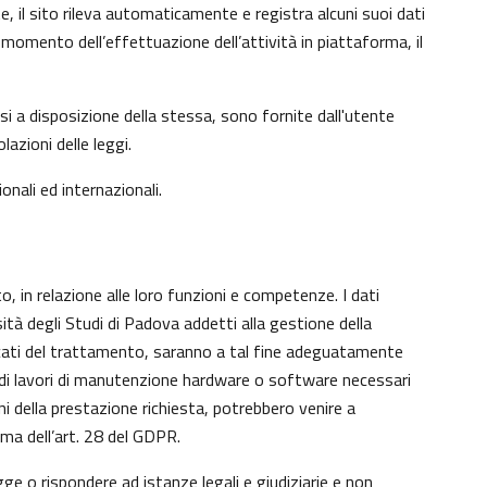
e, il sito rileva automaticamente e registra alcuni suoi dati
 al momento dell’effettuazione dell’attività in piattaforma, il
si a disposizione della stessa, sono fornite dall'utente
azioni delle leggi.
onali ed internazionali.
o, in relazione alle loro funzioni e competenze. I dati
sità degli Studi di Padova addetti alla gestione della
aricati del trattamento, saranno a tal fine adeguatamente
nto di lavori di manutenzione hardware o software necessari
ni della prestazione richiesta, potrebbero venire a
ma dell’art. 28 del GDPR.
gge o rispondere ad istanze legali e giudiziarie e non