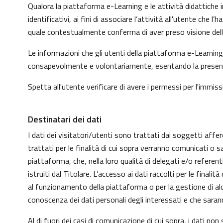
Qualora la piattaforma e-Learning e le attività didattiche i
identificativi, ai fini di associare l’attività all'utente che
quale contestualmente conferma di aver preso visione dell'
Le informazioni che gli utenti della piattaforma e-Learning 
consapevolmente e volontariamente, esentando la presente p
Spetta all'utente verificare di avere i permessi per l'immissi
Destinatari dei dati
I dati dei visitatori/utenti sono trattati dai soggetti affer
trattati per le finalità di cui sopra verranno comunicati o s
piattaforma, che, nella loro qualità di delegati e/o refere
istruiti dal Titolare. L’accesso ai dati raccolti per le fin
al funzionamento della piattaforma o per la gestione di alcu
conoscenza dei dati personali degli interessati e che sar
Al di fuori dei casi di comunicazione di cui sopra, i dati n