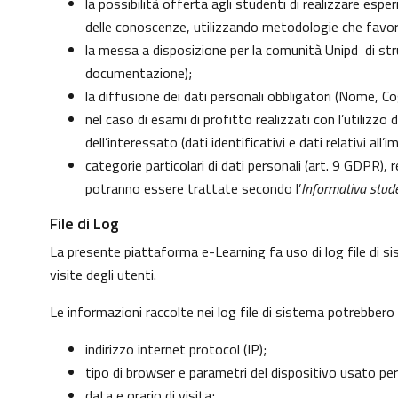
la possibilità offerta agli studenti di realizzare esp
delle conoscenze, utilizzando metodologie che favoris
la messa a disposizione per la comunità Unipd di strum
documentazione);
la diffusione dei dati personali obbligatori (Nome, Co
nel caso di esami di profitto realizzati con l’utilizzo
dell’interessato (dati identificativi e dati relativi al
categorie particolari di dati personali (art. 9 GDPR), re
potranno essere trattate secondo l’
Informativa stude
File di Log
La presente piattaforma e-Learning fa uso di log file di s
visite degli utenti.
Le informazioni raccolte nei log file di sistema potrebbero
indirizzo internet protocol (IP);
tipo di browser e parametri del dispositivo usato per
data e orario di visita;