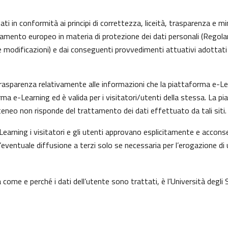
ti in conformità ai principi di correttezza, liceità, trasparenza e min
olamento europeo in materia di protezione dei dati personali (Rego
 modificazioni) e dai conseguenti provvedimenti attuativi adottati 
asparenza relativamente alle informazioni che la piattaforma e-Learn
rma e-Learning ed è valida per i visitatori/utenti della stessa. La p
eneo non risponde del trattamento dei dati effettuato da tali siti.
earning i visitatori e gli utenti approvano esplicitamente e acconse
l’eventuale diffusione a terzi solo se necessaria per l’erogazione di 
come e perché i dati dell’utente sono trattati, è l’Università degli 