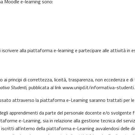
rma Moodle e-learning sono:
 iscrivere alla piattaforma e-learning e partecipare alle attività in
to ai principi di correttezza, liceità, trasparenza, non eccedenza e 
ativa Studenti
, pubblicata al link
www.unipd.it/informativa-studenti
.
essato attraverso la piattaforma e-Learning saranno trattati per le 
e degli apprendimenti da parte del personale docente e/o svolgente f
aforme e-Learning, sia in relazione alla gestione tecnica del servizio
 iscritti all’interno della piattaforma e-Learning avvalendosi delle div