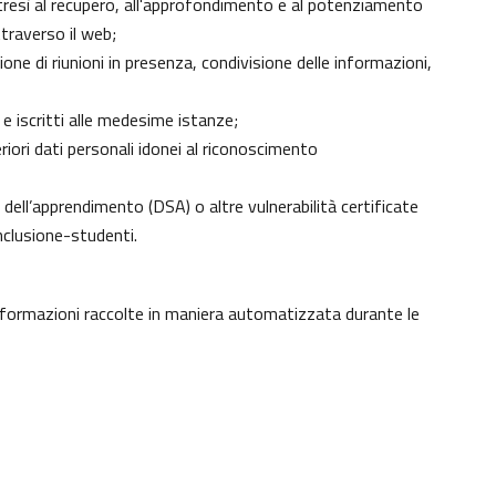
 altresì al recupero, all'approfondimento e al potenziamento
traverso il web;
ne di riunioni in presenza, condivisione delle informazioni,
 e iscritti alle medesime istanze;
eriori dati personali idonei al riconoscimento
ici dell’apprendimento (DSA) o altre vulnerabilità certificate
nclusione-studenti
.
informazioni raccolte in maniera automatizzata durante le