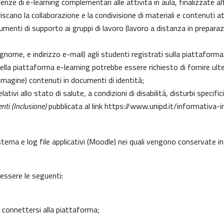
erienze di e-learning complementari alle attività in aula, finalizzate
cano la collaborazione e la condivisione di materiali e contenuti at
enti di supporto ai gruppi di lavoro (lavoro a distanza in preparazio
gnome, e indirizzo e-mail) agli studenti registrati sulla piattaforma
 della piattaforma e-learning potrebbe essere richiesto di fornire ult
l’immagine) contenuti in documenti di identità;
lativi allo stato di salute, a condizioni di disabilità, disturbi specif
nti (Inclusione)
pubblicata al link
https://www.unipd.it/informativa-i
istema e log file applicativi (Moodle) nei quali vengono conservate 
 essere le seguenti:
 connettersi alla piattaforma;