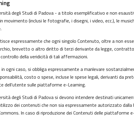
ning
sità degli Studi di Padova - a titolo esemplificativo e non esaustivo
movimento (inclusi le fotografie, i disegni, i video, ecc.), le musiche
.
ntisce espressamente che ogni singolo Contenuto, oltre a non esser
marchio, brevetto o altro diritto di terzi derivante da legge, contrat
ntrollo della veridicità di tali affermazioni.
i, in ogni caso, si obbliga espressamente a manlevare sostanzialmen
nsabilità, costo o spese, incluse le spese legali, derivanti da pre
te dell’utente sulle piattaforme e-Learning.
versità degli Studi di Padova si devono intendere destinati unicame
tilizzo dei contenuti che non sia espressamente autorizzato dalla legg
Commons. In caso di riproduzione dei Contenuti delle piattaforme e-