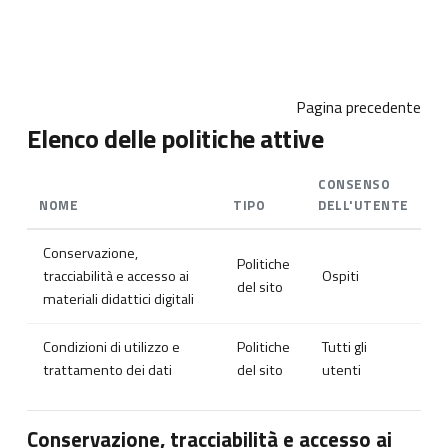
Vai al contenuto principale
Pagina precedente
Elenco delle politiche attive
CONSENSO
NOME
TIPO
DELL'UTENTE
Conservazione,
Politiche
tracciabilità e accesso ai
Ospiti
del sito
materiali didattici digitali
Condizioni di utilizzo e
Politiche
Tutti gli
trattamento dei dati
del sito
utenti
Conservazione, tracciabilità e accesso ai