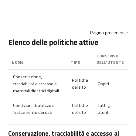
Vai al contenuto principale
Pagina precedente
Elenco delle politiche attive
CONSENSO
NOME
TIPO
DELL'UTENTE
Conservazione,
Politiche
tracciabilità e accesso ai
Ospiti
del sito
materiali didattici digitali
Condizioni di utilizzo e
Politiche
Tutti gli
trattamento dei dati
del sito
utenti
Conservazione, tracciabilità e accesso ai