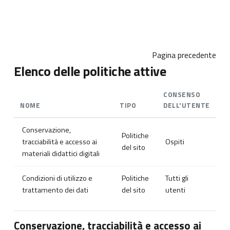
Vai al contenuto principale
Pagina precedente
Elenco delle politiche attive
CONSENSO
NOME
TIPO
DELL'UTENTE
Conservazione,
Politiche
tracciabilità e accesso ai
Ospiti
del sito
materiali didattici digitali
Condizioni di utilizzo e
Politiche
Tutti gli
trattamento dei dati
del sito
utenti
Conservazione, tracciabilità e accesso ai